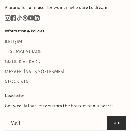
A brand full of muse, for women who dare to dream..
Instagram
Facebook
TikTok
Pinterest
YouTube
Linkedin
Information & Policies
İLETİŞİM
TESLİMAT VE İADE
GİZLİLİK VE KVKK
MESAFELİ SATIŞ SÖZLEŞMESİ
STOCKISTS
Newsletter
Get weekly love letters from the bottom of our hearts!
KATIL