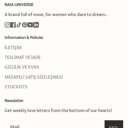
NAIA UNIVERSE
A brand full of muse, for women who dare to dream..
Instagram
Facebook
TikTok
Pinterest
YouTube
Linkedin
Information & Policies
İLETİŞİM
TESLİMAT VE İADE
GİZLİLİK VE KVKK
MESAFELİ SATIŞ SÖZLEŞMESİ
STOCKISTS
Newsletter
Get weekly love letters from the bottom of our hearts!
KATIL