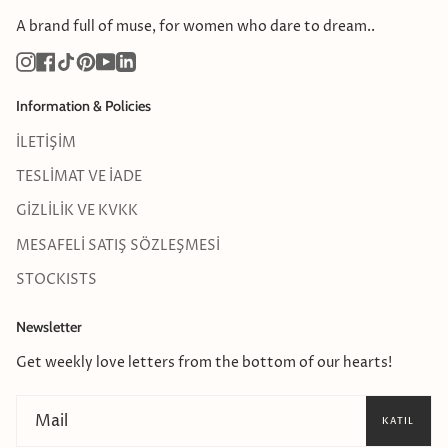
A brand full of muse, for women who dare to dream..
Instagram
Facebook
TikTok
Pinterest
YouTube
Linkedin
Information & Policies
İLETİŞİM
TESLİMAT VE İADE
GİZLİLİK VE KVKK
MESAFELİ SATIŞ SÖZLEŞMESİ
STOCKISTS
Newsletter
Get weekly love letters from the bottom of our hearts!
KATIL