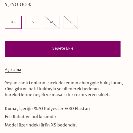
5,250.00 ₺
Size
XS
S
M
L
Sepete Ekle
Açıklama
Yeşilin canlı tonlarını çiçek deseninin ahengiyle buluşturan,
rüya gibi ve hafif kalıbıyla şekillenerek bedenin
hareketlerine neşeli ve masalsı bir ritim veren silüet.
Kumaş İçeriği:
%70 Polyester %30 Elastan
Fit:
Rahat ve bol kesimdir.
Model üzerindeki ürün XS bedendir.