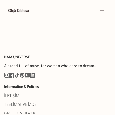
Ölçü Tablosu
NAIA UNIVERSE
A brand full of muse, for women who dare to dream..
Instagram
Facebook
TikTok
Pinterest
YouTube
Linkedin
Information & Policies
İLETİŞİM
TESLİMAT VE İADE
GİZLİLİK VE KVKK